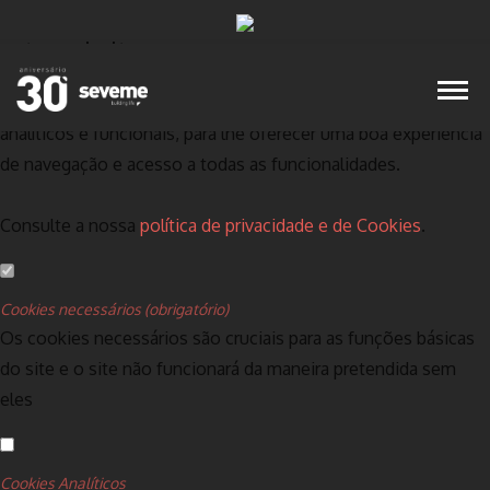
Defina as suas preferências de cookies para
este website.
Este website utiliza cookies estritamente necessários,
analíticos e funcionais, para lhe oferecer uma boa experiência
de navegação e acesso a todas as funcionalidades.
Consulte a nossa
política de privacidade e de Cookies
.
Cookies necessários (obrigatório)
Os cookies necessários são cruciais para as funções básicas
do site e o site não funcionará da maneira pretendida sem
eles
Cookies Analíticos